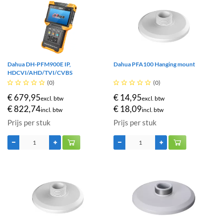
Dahua DH-PFM900E IP,
Dahua PFA100 Hanging mount
HDCVI/AHD/TVI/CVBS





(0)





(0)
€ 679,95
€ 14,95
excl. btw
excl. btw
€ 822,74
€ 18,09
incl. btw
incl. btw
Prijs per stuk
Prijs per stuk