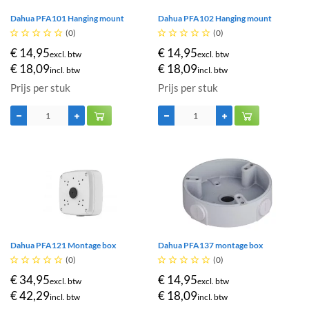
Dahua PFA101 Hanging mount
Dahua PFA102 Hanging mount





(0)





(0)
€ 14,95
€ 14,95
excl. btw
excl. btw
€ 18,09
€ 18,09
incl. btw
incl. btw
Prijs per stuk
Prijs per stuk
Dahua PFA121 Montage box
Dahua PFA137 montage box





(0)





(0)
€ 34,95
€ 14,95
excl. btw
excl. btw
€ 42,29
€ 18,09
incl. btw
incl. btw