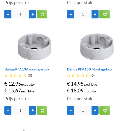
Prijs per stuk
Prijs per stuk
Dahua PFA13A montage box
Dahua PFA13B Montage box





(0)





(0)
€ 12,95
€ 14,95
excl. btw
excl. btw
€ 15,67
€ 18,09
incl. btw
incl. btw
Prijs per stuk
Prijs per stuk