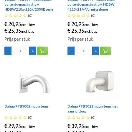
buitentoepassing t.b.v.
buitentoepassing t.b.v. HDBW
HDBW210x/220x/2300E serie
4220/21 V-Vormige dome





(0)





(0)
€ 20,95
€ 20,95
excl. btw
excl. btw
€ 25,35
€ 25,35
incl. btw
incl. btw
Prijs per stuk
Prijs per stuk
Dahua PFB300S muursteun
Dahua PFB302S muursteun met
aansluitbox





(0)





(0)
€ 29,95
€ 39,95
excl. btw
excl. btw