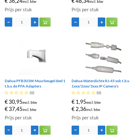
€ 36,24
€ 48,34
incl. btw
incl. btw
Prijs per stuk
Prijs per stuk
Dahua PFB303W Muurbeugel deel 1
Dahua Waterdichte RJ-45 sok t.b.v.
t.b.v. de PFA Adapters
1xxx/2xxx/3xxx IP Camera's





(0)





(0)
€ 30,95
€ 1,95
excl. btw
excl. btw
€ 37,45
€ 2,36
incl. btw
incl. btw
Prijs per stuk
Prijs per stuk