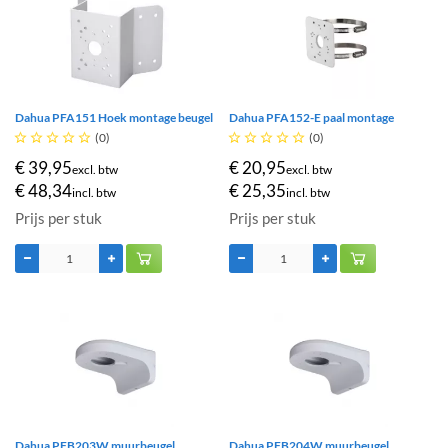
Dahua PFA151 Hoek montage beugel
Dahua PFA152-E paal montage





(0)





(0)
€ 39,95
€ 20,95
excl. btw
excl. btw
€ 48,34
€ 25,35
incl. btw
incl. btw
Prijs per stuk
Prijs per stuk
Dahua PFB203W muurbeugel
Dahua PFB204W muurbeugel