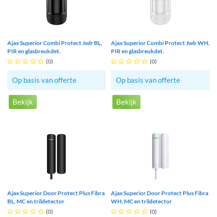
Ajax Superior Combi Protect Jwlr BL,
Ajax Superior Combi Protect Jwlr WH,
PIR en glasbreukdet.
PIR en glasbreukdet.





(0)





(0)
Op basis van offerte
Op basis van offerte
Bekijk
Bekijk
Ajax Superior Door Protect Plus Fibra
Ajax Superior Door Protect Plus Fibra
BL, MC en trildetector
WH, MC en trildetector





(0)





(0)