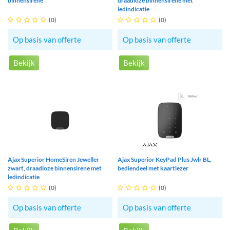
binnensirene
draadloze binnensirene met
ledindicatie





(0)





(0)
Op basis van offerte
Op basis van offerte
Bekijk
Bekijk
Ajax Superior HomeSiren Jeweller
Ajax Superior KeyPad Plus Jwlr BL,
zwart, draadloze binnensirene met
bediendeel met kaartlezer
ledindicatie





(0)





(0)
Op basis van offerte
Op basis van offerte